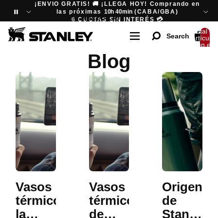
Ir directamente al contenido
¡ENVIO GRATIS! 🚚 ¡LLEGA HOY! Comprando en
las próximas
10h 40min
(CABA/GBA)
6 CUOTAS SIN INTERÉS 💳
6 CUOTAS SIN INTERÉS
💳
Total de
Search
artículos
en el
carrito:
Blog
0
Vasos
Vasos
Origen
térmicos:
térmicos
de
la
de
Stanley: