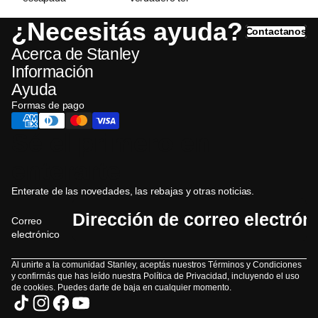
con el
negro
con la
Stanley
¿Necesitás ayuda?
familia, cada
negro y evitá
termo
y evitá
Contactanos
detalle
imitaciones con
Stanley
imitaciones
Acerca de Stanley
cuenta para
nuestra guía
hacer la
completa.
Adventure
Información
experiencia
Descubrí
Ayuda
To-Go
lo más
sus características
Formas de pago
placentera
únicas,
posible.
accesorios
Entre
esenciales y
Sé el primero en
snacks,
cómo
juegos para
diferenciar
enterarte
el camino y
un modelo
el itinerario
falso para
Enterate de las novedades, las rebajas y otras noticias.
perfecto, hay
proteger tu
un...
inversión.
Correo
Características
electrónico
Leer más...
únicas del
termo...
Al unirte a la comunidad Stanley, aceptás nuestros Términos y Condiciones
Leer más...
y confirmás que has leído nuestra Política de Privacidad, incluyendo el uso
de cookies. Puedes darte de baja en cualquier momento.