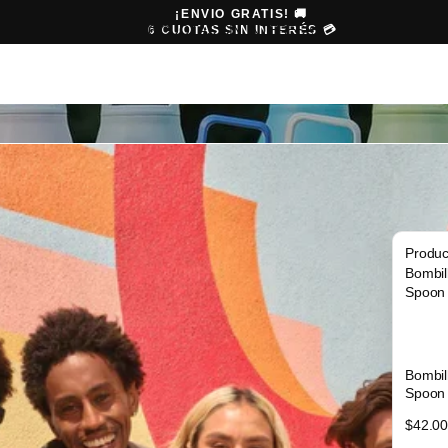
¡ENVIO GRATIS! 🚚
6 CUOTAS SIN INTERÉS 💳
6 CUOTAS SIN INTERÉS
💳
Produc
Bombil
Spoon
Bombil
Spoon
$42.0