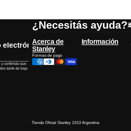
rte
¿Necesitás ayuda?
C
Acerca de
Información
Stanley
Formas de pago
s y confirmás que
edes darte de baja
Tienda Oficial Stanley 1913 Argentina