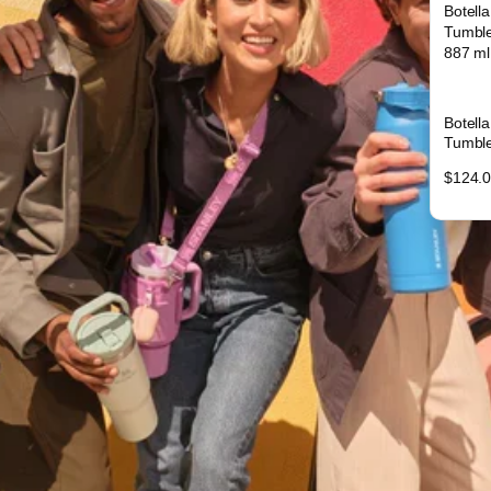
Botella
Tumble
887 ml
Botella
Tumble
887 ml
$124.