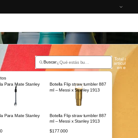
Total de
Buscar
artículos
en el
carrito:
0
tos
la Para Mate Stanley
Botella Flip straw tumbler 887
ml – Messi x Stanley 1913
la Para Mate Stanley
Botella Flip straw tumbler 887
ml – Messi x Stanley 1913
00
$177.000