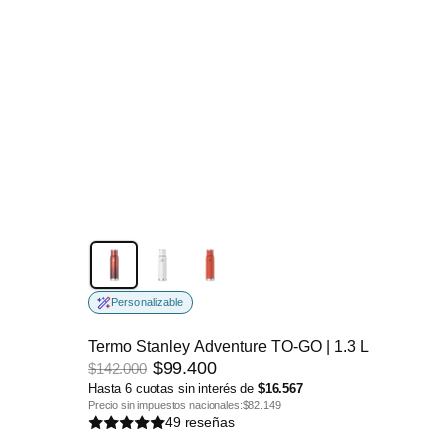
-30%
Personalizable
Termo Stanley Adventure TO-GO | 1.3 L
$99.400
$142.000
Hasta 6 cuotas sin interés de
$16.567
Precio sin impuestos nacionales:
$82.149
49 reseñas