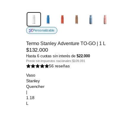
Personalizable
Termo Stanley Adventure TO-GO | 1 L
$132.000
Hasta 6 cuotas sin interés de
$22.000
Precio sin impuestos nacionales:
$109.091
56 reseñas
Vaso
Stanley
Quencher
|
1.18
L