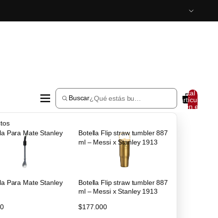
Total de
Buscar
artículos
en el
carrito:
0
tos
la Para Mate Stanley
Botella Flip straw tumbler 887
ml – Messi x Stanley 1913
la Para Mate Stanley
Botella Flip straw tumbler 887
ml – Messi x Stanley 1913
00
$177.000