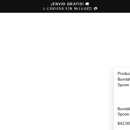
¡ENVIO GRATIS! 🚚
6 CUOTAS SIN INTERÉS 💳
6 CUOTAS SIN INTERÉS
💳
Produc
Bombil
Spoon
Bombil
Spoon
$42.0