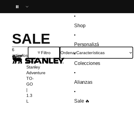
Ir directamente al contenido
Shop
SALE
Personalizá
Omitir para ir a lista de resultados
6
Ordenar
Características
Filtro
artículos
Termo
Colecciones
Stanley
Adventure
TO-
Alianzas
GO
|
1.3
Sale 🔥
L